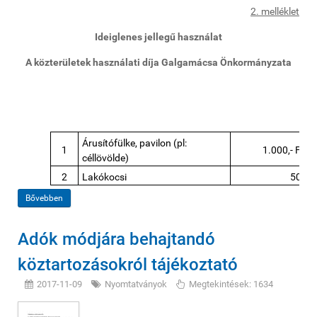
2. melléklet
Ideiglenes jellegű használat
A közterületek használati díja Galgamácsa Önkormányzata
Árusítófülke, pavilon (pl:
1
1.000,- Ft/ 
céllövölde)
2
Lakókocsi
500,- 
Bővebben
Adók módjára behajtandó
köztartozásokról tájékoztató
2017-11-09
Nyomtatványok
Megtekintések: 1634