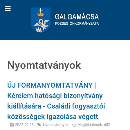
Nyomtatványok
ÚJ FORMANYOMTATVÁNY |
Kérelem hatósági bizonyítvány
kiállítására - Családi fogyasztói
közösségek igazolása végett
2022-09-13
Nyomtatványok
Megtekintések: 652