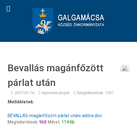
Bevallás magánfőzött
párlat után
2017-01-16
Nyomtatványok
Megtekintések: 1397
Mellékletek:
BEVALLÁS-magánfőzött párlat utáni adóra.doc
Megtekintések:
968
Méret:
114 Kb