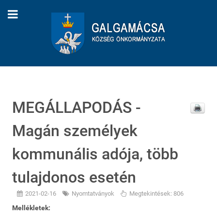
MEGÁLLAPODÁS -
Magán személyek
kommunális adója, több
tulajdonos esetén
2021-02-16
Nyomtatványok
Megtekintések: 806
Mellékletek: