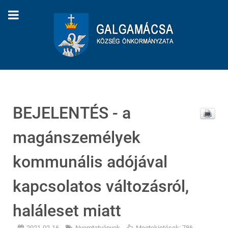
BEJELENTÉS - a
magánszemélyek
kommunális adójával
kapcsolatos változásról,
haláleset miatt
2021-02-16
Nyomtatványok
Megtekintések: 786