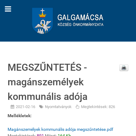
MEGSZŰNTETÉS -
magánszemélyek
kommunális adója
2021-02-16
Nyomtatványok
Megtekintések: 826
Mellékletek:
Magánszemélyek kommunális adója megszűntetése.pdf
Megtekintések:
891
Méret:
164 Kb