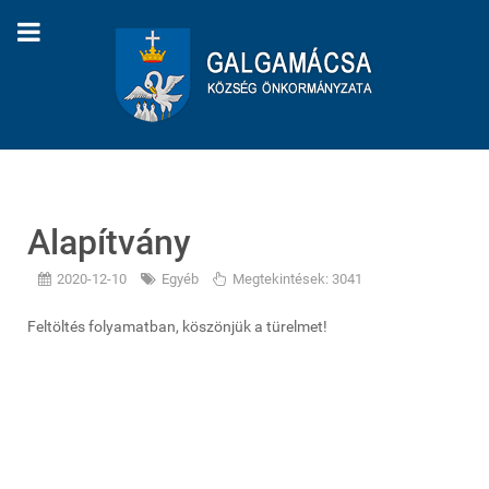
Alapítvány
2020-12-10
Egyéb
Megtekintések: 3041
Feltöltés folyamatban, köszönjük a türelmet!