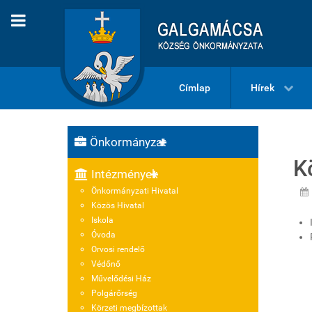
Címlap
Hírek
Önkormányzat
K
Intézmények
Önkormányzati Hivatal
Közös Hivatal
Iskola
Óvoda
Orvosi rendelő
Védőnő
Művelődési Ház
Polgárőrség
Körzeti megbízottak