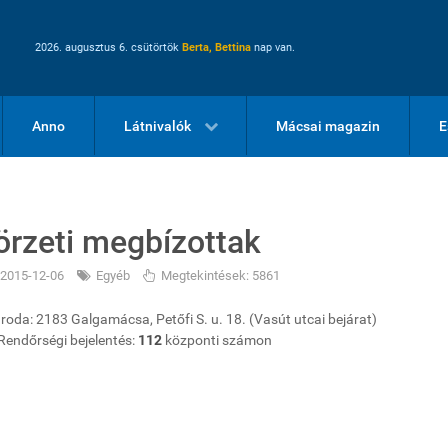
2026. augusztus 6. csütörtök
Berta, Bettina
nap van.
Anno
Látnivalók
Mácsai magazin
E
örzeti megbízottak
2015-12-06
Egyéb
Megtekintések: 5861
Iroda: 2183 Galgamácsa, Petőfi S. u. 18. (Vasút utcai bejárat)
Rendőrségi bejelentés:
112
központi számon