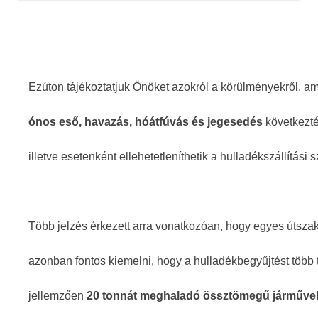
Ezúton tájékoztatjuk Önöket azokról a körülményekről, a
ónos eső, havazás, hóátfúvás és jegesedés
következté
illetve esetenként ellehetetleníthetik a hulladékszállítási s
Több jelzés érkezett arra vonatkozóan, hogy egyes útszak
azonban fontos kiemelni, hogy a hulladékbegyűjtést több 
jellemzően
20 tonnát meghaladó össztömegű járműve