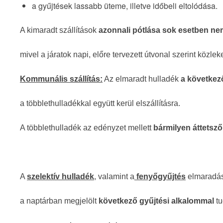
a gyűjtések lassabb üteme, illetve időbeli eltolódása.
A kimaradt szállítások
azonnali pótlása sok esetben ne
mivel a járatok napi, előre tervezett útvonal szerint közle
Kommunális szállítás:
Az elmaradt hulladék
a következ
a többlethulladékkal együtt kerül elszállításra.
A többlethulladék az edényzet mellett
bármilyen áttetsz
A
szelektív hulladék
,
valamint a
fenyőgyűjtés
elmaradása
a naptárban megjelölt
következő gyűjtési alkalommal
tu