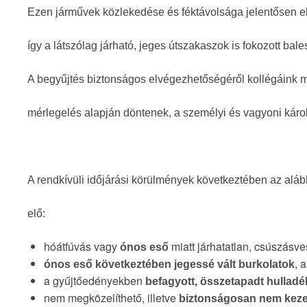
Ezen járművek közlekedése és féktávolsága jelentősen el
így a látszólag járható, jeges útszakaszok is fokozott bale
A begyűjtés biztonságos elvégezhetőségéről kollégáink 
mérlegelés alapján döntenek, a személyi és vagyoni kár
A rendkívüli időjárási körülmények következtében az aláb
elő:
hóátfúvás vagy
miatt járhatatlan, csúszásv
ónos eső
, 
ónos eső következtében jegessé vált burkolatok
a gyűjtőedényekben
befagyott, összetapadt hulladé
nem megközelíthető, illetve
biztonságosan nem keze