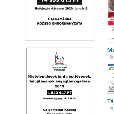
Me
Tá