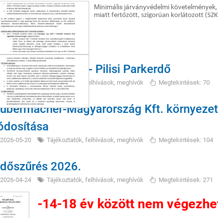
Minimális járványvédelmi követelmények, h
miatt
fertőzött, szigorúan korlátozott (SZK
dkár hirdetmény - Pilisi Parkerdő
2026-05-22
Tájékoztatók, felhívások, meghívók
Megtekintések: 70
ubermacher-Magyarország Kft. környezet
dosítása
2026-05-20
Tájékoztatók, felhívások, meghívók
Megtekintések: 104
dőszűrés 2026.
2026-04-24
Tájékoztatók, felhívások, meghívók
Megtekintések: 271
-14-18 év között nem végezhetj