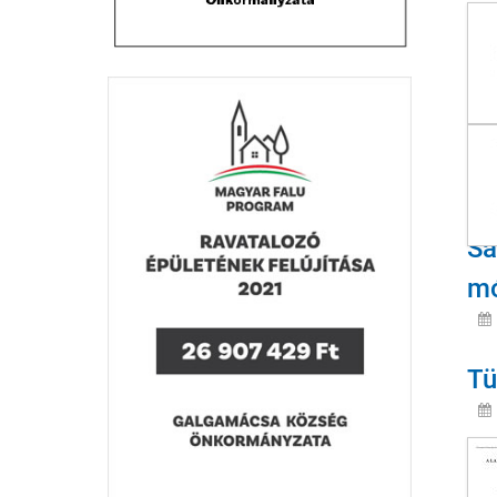
Va
Sa
mó
Tü