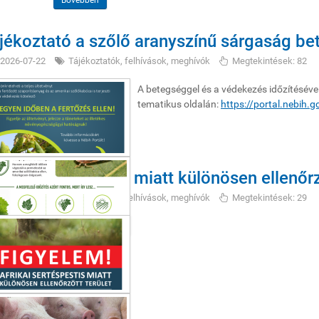
Bővebben
jékoztató a szőlő aranyszínű sárgaság be
2026-07-22
Tájékoztatók, felhívások, meghívók
Megtekintések: 82
A betegséggel és a védekezés időzítéséve
tematikus oldalán:
https://portal.nebih.g
rikai sertéspestis miatt különösen ellenőrz
2026-07-20
Tájékoztatók, felhívások, meghívók
Megtekintések: 29
ysegéd - II. félév