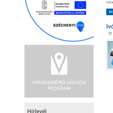
taka
Bő
Iv
Hírlevél