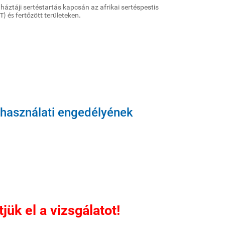
áztáji sertéstartás kapcsán az afrikai sertéspestis
T) és fertőzött területeken.
használati engedélyének
ük el a vizsgálatot!