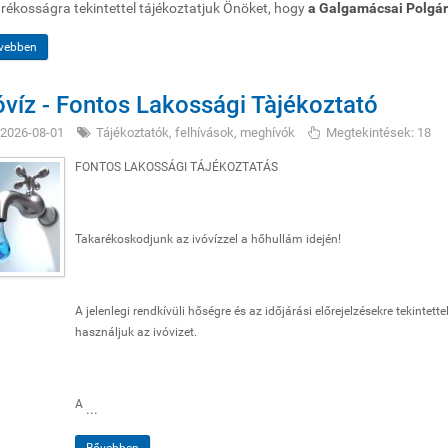
rékosságra tekintettel tájékoztatjuk Önöket, hogy
a Galgamácsai Polgár
vebben
óvíz - Fontos Lakossági Tàjékoztató
2026-08-01
Tájékoztatók, felhívások, meghívók
Megtekintések: 18
FONTOS LAKOSSÁGI TÁJÉKOZTATÁS
Takarékoskodjunk az ivóvízzel a hőhullám idején!
A jelenlegi rendkívüli hőségre és az időjárási előrejelzésekre tekint
használjuk az ivóvizet.
A
...