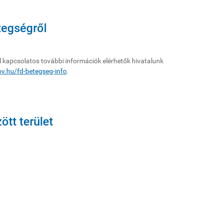
tegségről
l kapcsolatos további információk elérhetők hivatalunk
ov.hu/fd-betegseg-info
.
ött terület