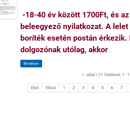
-18-40 év között 1700Ft, és az 
beleegyező nyilatkozat. A lelet
boríték esetén postán érkezik.
dolgozónak utólag, akkor
...
Bővebben
1. oldal / 21 Találatok: 1 - 
Első
Előző
1
2
3
4
5
6
7