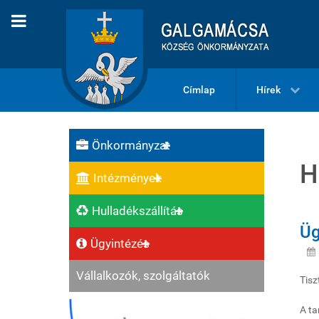
Címlap
Hírek
Önkormányzat
H
Intézmények
Hulladékszállítás
Üg
Ügyintézés
Vállalkozók, szolgáltatók
Tisz
A ta