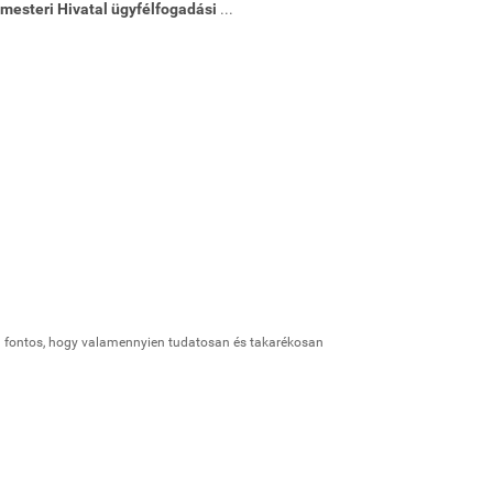
mesteri Hivatal ügyfélfogadási
...
ettel fontos, hogy valamennyien tudatosan és takarékosan