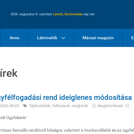
2026. augusztus 8. szombat
László, Eszmeralda
nap van.
Anno
Látnivalók
Mácsai magazin
E
írek
yfélfogadási rend ideiglenes módosítása
2026-08-03
Tájékoztatók, felhívások, meghívók
Megtekintések: 12
telt Ügyfeleink!
rtósan fennálló rendkívüli hőségre, valamint a munkavállalók és az ügyfe