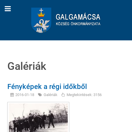
Galériák
Fényképek a régi időkből
2016-01-18
Galériák
Megtekintések: 3156