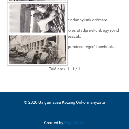
Kedves Érdeklődők!
Településünk régi képeit gyűjtjük, mindannyiunk örömére.
Akinek van birtokában ilyen fénykép és átadja nekünk egy rövid
időre digitalizálásra azt szívesen vesszük.
Szíves figyelmükbe ajánljuk a "Galgamácsa régen" facebook...
Bővebben
Találatok: 1 - 1 / 1
© 2020 Galgamácsa Község Önkormányzata
Created by
Bright Staff