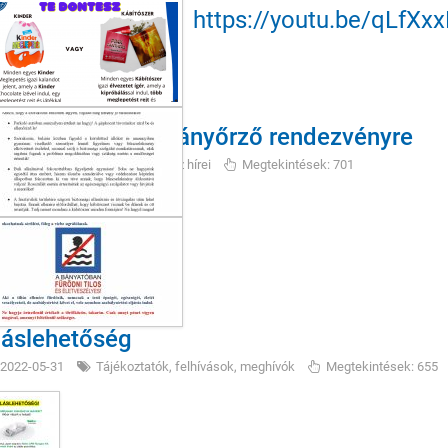
https://youtu.be/qLfXx
ghívó - Hagyományőrző rendezvényre
2022-06-16
Művelődési ház hírei
Megtekintések: 701
láslehetőség
2022-05-31
Tájékoztatók, felhívások, meghívók
Megtekintések: 655