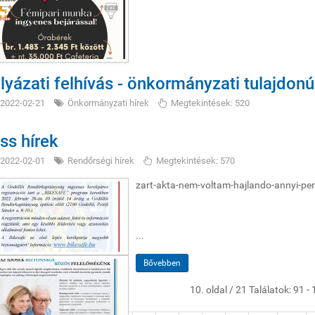
lyázati felhívás - önkormányzati tulajdonú
2022-02-21
Önkormányzati hírek
Megtekintések: 520
iss hírek
2022-02-01
Rendőrségi hírek
Megtekintések: 570
zart-akta-nem-voltam-hajlando-annyi-pen
...
Bővebben
10. oldal / 21 Találatok: 91 -