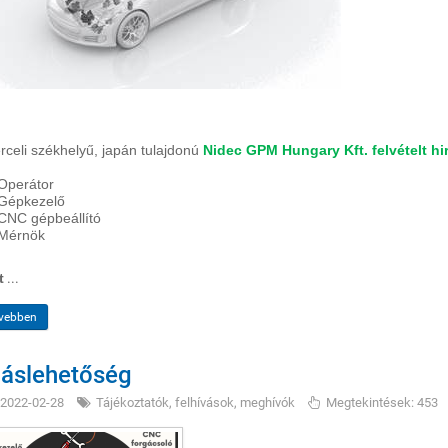
rceli székhelyű, japán tulajdonú
Nidec GPM Hungary Kft. felvételt hi
Operátor
Gépkezelő
CNC gépbeállító
Mérnök
t
...
vebben
láslehetőség
2022-02-28
Tájékoztatók, felhívások, meghívók
Megtekintések: 453