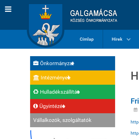
Címlap
Hírek
Önkormányzat
H
Intézmények
Hulladékszállítás
Fr
Ügyintézés
Vállalkozók, szolgáltatók
http
http