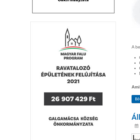
A be
Ami
Bő
Ál