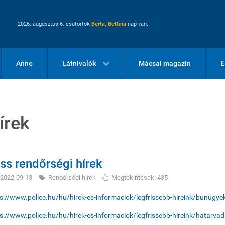
2026. augusztus 6. csütörtök
Berta, Bettina
nap van.
Anno
Látnivalók
Mácsai magazin
E
írek
iss rendőrségi hírek
2022-09-13
Rendőrségi hírek
Megtekintések: 435
s://www.police.hu/hu/hirek-es-informaciok/legfrissebb-hireink/bunugye
s://www.police.hu/hu/hirek-es-informaciok/legfrissebb-hireink/hatarva