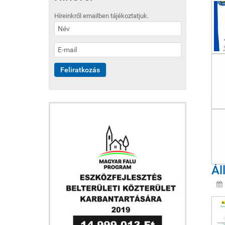
Híreinkről emailben tájékoztatjuk.
Me
Ál