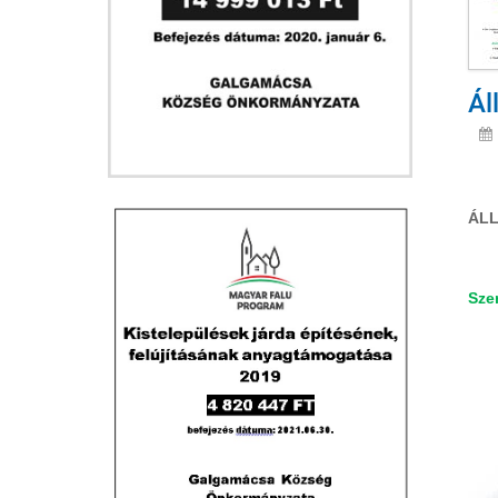
Ál
ÁL
Sze