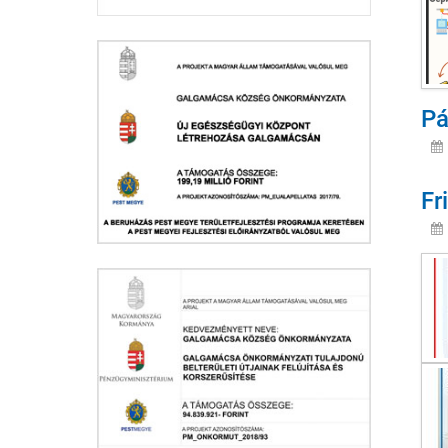
Pá
Fr