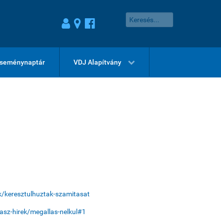
seménynaptár
VDJ Alapítvány
k/keresztulhuztak-szamitasat
dasz-hirek/megallas-nelkul#1