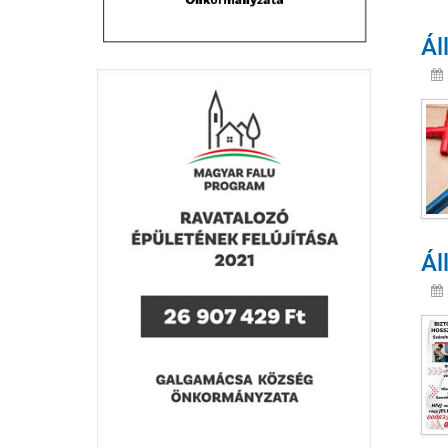
Ál
Ál