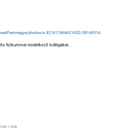
apestPestmegye/photos/a.921617464621632/3816951478421535/
ő
s fizikummal rendelkez
ő
kollégákat
...
 130 / 209