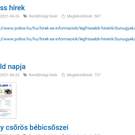
iss hírek
2021-04-26
Rendőrségi hírek
Megtekintések: 587
://www.police.hu/hu/hirek-es-informaciok/legfrissebb-hireink/bunugyek
://www.police.hu/hu/hirek-es-informaciok/legfrissebb-hireink/bunugyek
ld napja
2021-04-23
Rendőrségi hírek
Megtekintések: 737
y csőrös bébicsőszei