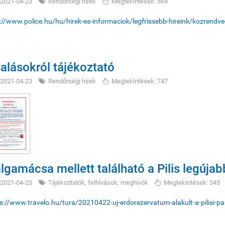
2021-04-23
Rendőrségi hírek
Megtekintések: 569
://www.police.hu/hu/hirek-es-informaciok/legfrissebb-hireink/kozrendv
alásokról tájékoztató
2021-04-23
Rendőrségi hírek
Megtekintések: 747
lgamácsa mellett található a Pilis legúja
2021-04-23
Tájékoztatók, felhívások, meghívók
Megtekintések: 545
s://www.travelo.hu/tura/20210422-uj-erdorezervatum-alakult-a-pilisi-