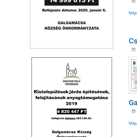
http
Cs
Ga
http