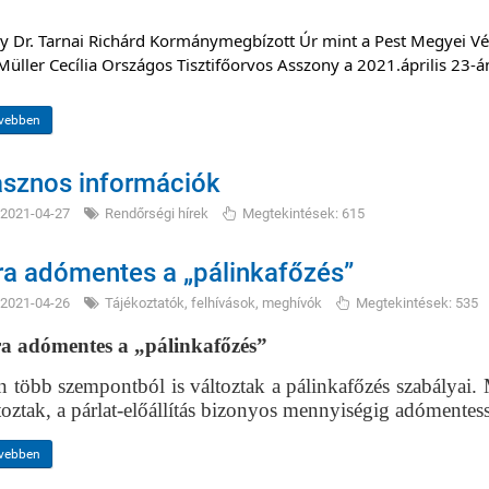
y Dr. Tarnai Richárd Kormánymegbízott Úr mint a Pest Megyei Vé
 Müller Cecília Országos Tisztifőorvos Asszony a 2021.április 23-á
vebben
sznos információk
2021-04-27
Rendőrségi hírek
Megtekintések: 615
ra adómentes a „pálinkafőzés”
2021-04-26
Tájékoztatók, felhívások, meghívók
Megtekintések: 535
a adómentes a „pálinkafőzés”
n több szempontból is változtak a pálinkafőzés szabályai. M
toztak, a párlat-előállítás bizonyos mennyiségig adómente
vebben