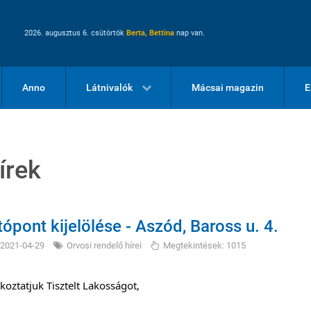
2026. augusztus 6. csütörtök
Berta, Bettina
nap van.
Anno
Látnivalók
Mácsai magazin
E
írek
tópont kijelölése - Aszód, Baross u. 4.
2021-04-29
Orvosi rendelő hírei
Megtekintések: 1015
koztatjuk Tisztelt Lakosságot,