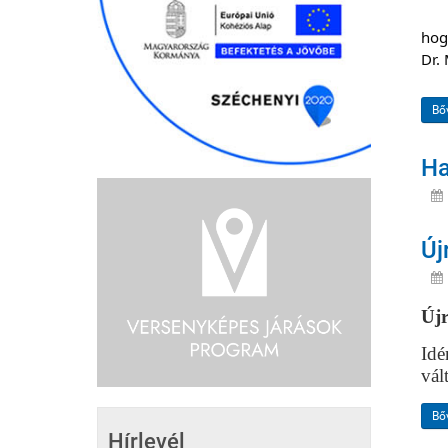
hog
Dr.
Bő
Ha
Új
Újr
Idé
vál
Bő
Hírlevél