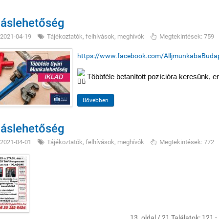
láslehetőség
2021-04-19
Tájékoztatók, felhívások, meghívók
Megtekintések: 759
https://www.facebook.com/AlljmunkabaBud
Többféle betanított pozícióra keresünk, er
Bővebben
láslehetőség
2021-04-01
Tájékoztatók, felhívások, meghívók
Megtekintések: 772
13. oldal / 21 Találatok: 121 -