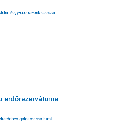
edelem/egy-csoros-bebicsoszei
bb erdőrezervátuma
parkerdoben-galgamacsa.html