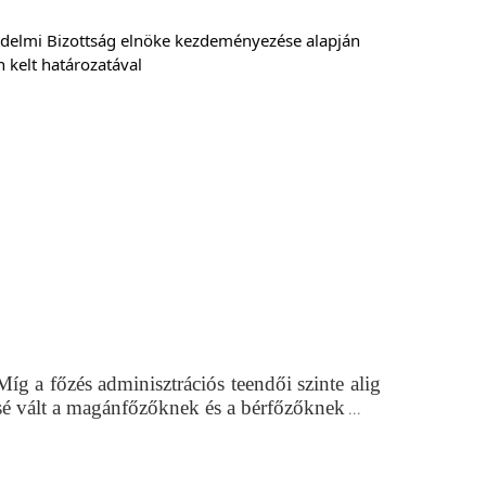
delmi Bizottság elnöke kezdeményezése alapján 
n kelt határozatával
íg a főzés adminisztrációs teendői szinte alig
ssé vált a magánfőzőknek és a bérfőzőknek
...