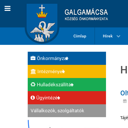
Címlap
Hírek
Önkormányzat
H
Intézmények
Hulladékszállítás
Ol
Ügyintézés
Vállalkozók, szolgáltatók
Tájé