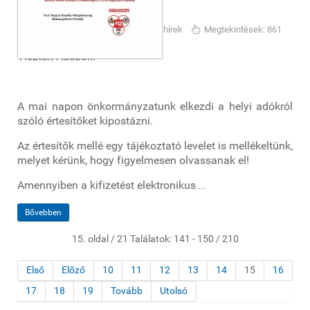
Adó értesítés
2021-02-22
Önkormányzati hírek
Megtekintések: 861
Tisztelt Adózók!
A mai napon önkormányzatunk elkezdi a helyi adókról
szóló értesítőket kipostázni.
Az értesítők mellé egy tájékoztató levelet is mellékeltünk,
melyet kérünk, hogy figyelmesen olvassanak el!
Amennyiben a kifizetést elektronikus
...
Bővebben
15. oldal / 21 Találatok: 141 - 150 / 210
Első
Előző
10
11
12
13
14
15
16
17
18
19
Tovább
Utolsó