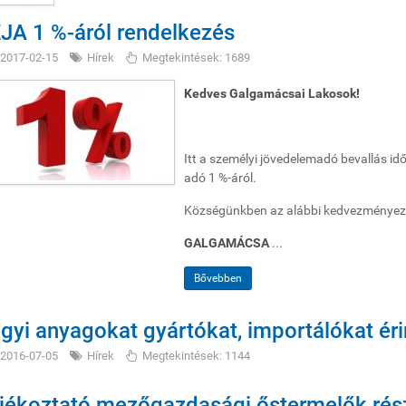
JA 1 %-áról rendelkezés
2017-02-15
Hírek
Megtekintések: 1689
Kedves Galgamácsai Lakosok!
Itt a személyi jövedelemadó bevallás idő
adó 1 %-áról.
Községünkben az alábbi kedvezményezet
GALGAMÁCSA
...
Bővebben
gyi anyagokat gyártókat, importálókat éri
2016-07-05
Hírek
Megtekintések: 1144
jékoztató mezőgazdasági őstermelők rés