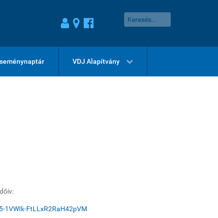
seménynaptár
VDJ Alapítvány
dőív:
2c5-1VWIk-FtLLxR2RaH42pVM