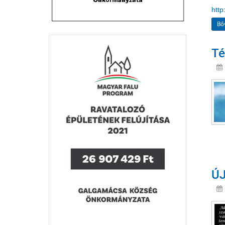
http
Bő
Té
ÚJ