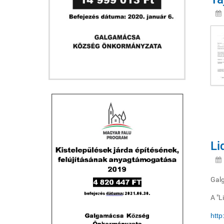
Li
Galg
A "L
http