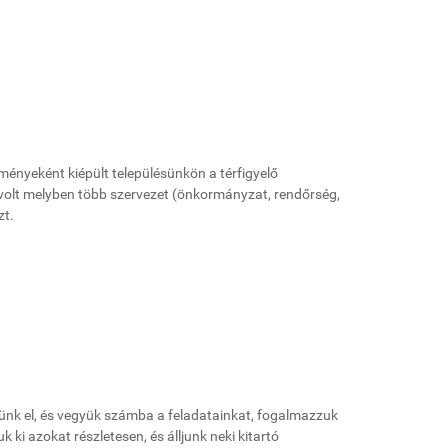
ényeként kiépült településünkön a térfigyelő
olt melyben több szervezet (önkormányzat, rendőrség,
zt.
djünk el, és vegyük számba a feladatainkat, fogalmazzuk
 ki azokat részletesen, és álljunk neki kitartó