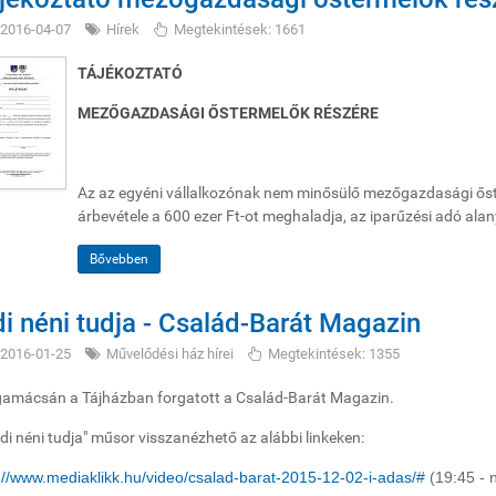
2016-04-07
Hírek
Megtekintések: 1661
TÁJÉKOZTATÓ
MEZŐGAZDASÁGI ŐSTERMELŐK RÉSZÉRE
Az az egyéni vállalkozónak nem minősülő mezőgazdasági őst
árbevétele a 600 ezer Ft-ot meghaladja, az iparűzési adó alany
Bővebben
di néni tudja - Család-Barát Magazin
2016-01-25
Művelődési ház hírei
Megtekintések: 1355
amácsán a Tájházban forgatott a Család-Barát Magazin.
idi néni tudja" műsor visszanézhető az alábbi linkeken:
://www.mediaklikk.hu/video/csalad-barat-2015-12-02-i-adas/#
(19:45 - 