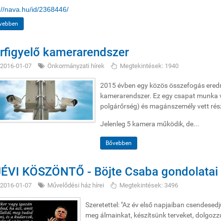
://nava.hu/id/2368446/
vebben
rfigyelő kamerarendszer
2016-01-07
Önkormányzati hírek
Megtekintések: 1940
2015 évben egy közös összefogás eredm
kamerarendszer. Ez egy csapat munka v
polgárőrség) és magánszemély vett rés
Jelenleg 5 kamera működik, de...
Bővebben
ÉVI KÖSZÖNTŐ - Böjte Csaba gondolatai
2016-01-07
Művelődési ház hírei
Megtekintések: 3496
Szeretettel: "Az év első napjaiban csendese
meg álmainkat, készítsünk terveket, dolgozzuk