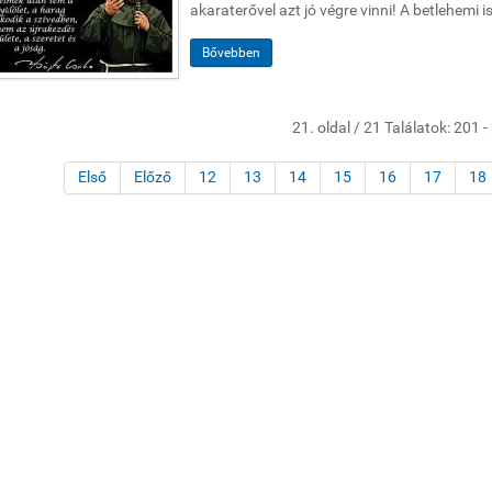
akaraterővel azt jó végre vinni! A betlehemi ist
Bővebben
21. oldal / 21 Találatok: 201 -
Első
Előző
12
13
14
15
16
17
18