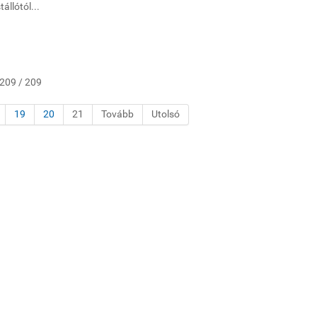
állótól...
 209 / 209
19
20
21
Tovább
Utolsó