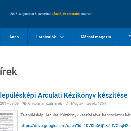
2026. augusztus 8. szombat
László, Eszmeralda
nap van.
Anno
Látnivalók
Mácsai magazin
E
írek
lepülésképi Arculati Kézikönyv készítése
2017-08-09
Önkormányzati hírek
Megtekintések: 1364
Településképi Arculati Kézikönyv készítésével kapcsolatos kér
https://drive.google.com/open?id=10VlXb5Gj1X7ffVXaqN