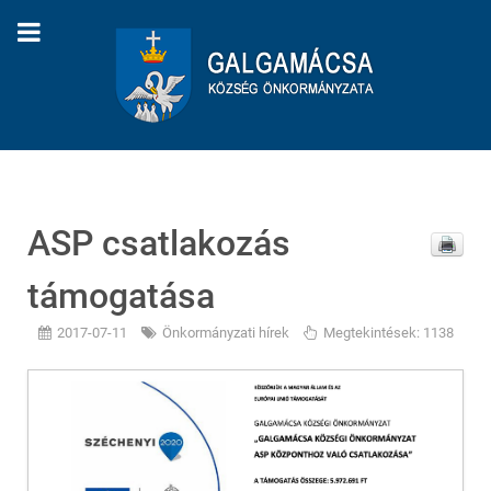
ASP csatlakozás
támogatása
2017-07-11
Önkormányzati hírek
Megtekintések: 1138