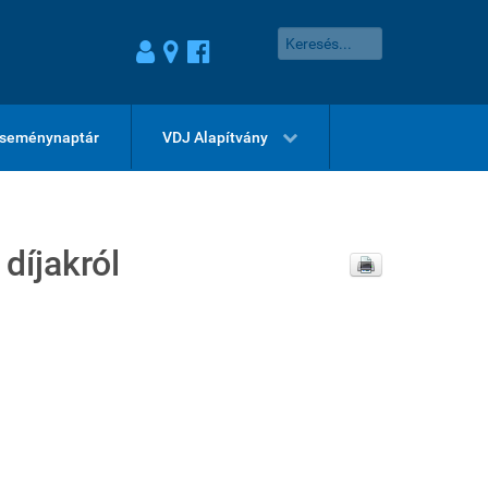
seménynaptár
VDJ Alapítvány
díjakról