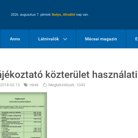
2026. augusztus 7. péntek
Ibolya, Afrodité
nap van.
Anno
Látnivalók
Mácsai magazin
E
ájékoztató közterület használati 
2018-02-13
Hírek
Megtekintések: 1043