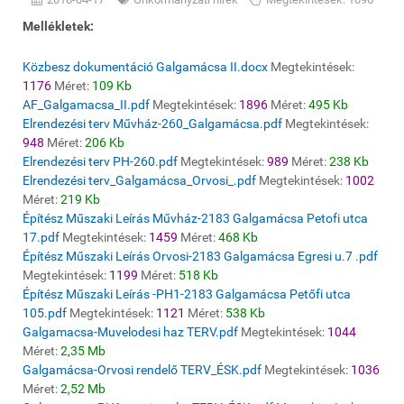
Mellékletek:
Közbesz dokumentáció Galgamácsa II.docx
Megtekintések:
1176
Méret:
109 Kb
AF_Galgamacsa_II.pdf
Megtekintések:
1896
Méret:
495 Kb
Elrendezési terv Művház-260_Galgamácsa.pdf
Megtekintések:
948
Méret:
206 Kb
Elrendezési terv PH-260.pdf
Megtekintések:
989
Méret:
238 Kb
Elrendezési terv_Galgamácsa_Orvosi_.pdf
Megtekintések:
1002
Méret:
219 Kb
Építész Műszaki Leírás Művház-2183 Galgamácsa Petofi utca
17.pdf
Megtekintések:
1459
Méret:
468 Kb
Építész Műszaki Leírás Orvosi-2183 Galgamácsa Egresi u.7 .pdf
Megtekintések:
1199
Méret:
518 Kb
Építész Műszaki Leírás -PH1-2183 Galgamácsa Petőfi utca
105.pdf
Megtekintések:
1121
Méret:
538 Kb
Galgamacsa-Muvelodesi haz TERV.pdf
Megtekintések:
1044
Méret:
2,35 Mb
Galgamácsa-Orvosi rendelő TERV_ÉSK.pdf
Megtekintések:
1036
Méret:
2,52 Mb