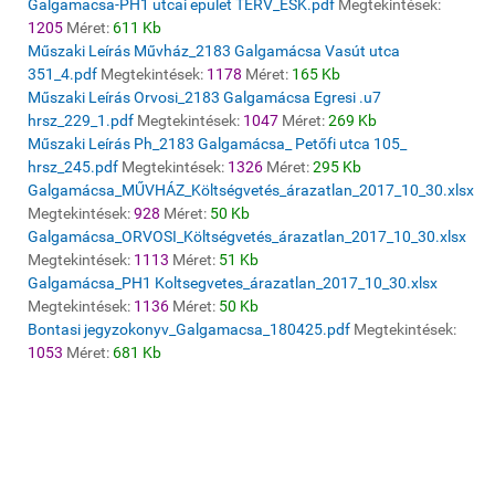
Galgamacsa-PH1 utcai epulet TERV_ÉSK.pdf
Megtekintések:
1205
Méret:
611 Kb
Műszaki Leírás Művház_2183 Galgamácsa Vasút utca
351_4.pdf
Megtekintések:
1178
Méret:
165 Kb
Műszaki Leírás Orvosi_2183 Galgamácsa Egresi .u7
hrsz_229_1.pdf
Megtekintések:
1047
Méret:
269 Kb
Műszaki Leírás Ph_2183 Galgamácsa_ Petőfi utca 105_
hrsz_245.pdf
Megtekintések:
1326
Méret:
295 Kb
Galgamácsa_MŰVHÁZ_Költségvetés_árazatlan_2017_10_30.xlsx
Megtekintések:
928
Méret:
50 Kb
Galgamácsa_ORVOSI_Költségvetés_árazatlan_2017_10_30.xlsx
Megtekintések:
1113
Méret:
51 Kb
Galgamácsa_PH1 Koltsegvetes_árazatlan_2017_10_30.xlsx
Megtekintések:
1136
Méret:
50 Kb
Bontasi jegyzokonyv_Galgamacsa_180425.pdf
Megtekintések:
1053
Méret:
681 Kb