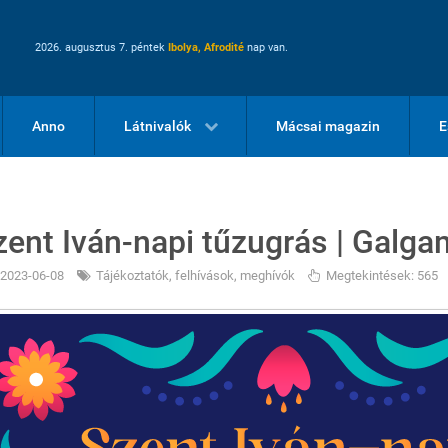
2026. augusztus 7. péntek
Ibolya, Afrodité
nap van.
Anno
Látnivalók
Mácsai magazin
E
zent Iván-napi tűzugrás | Galga
2023-06-08
Tájékoztatók, felhívások, meghívók
Megtekintések: 565