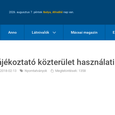
2026. augusztus 7. péntek
Ibolya, Afrodité
nap van.
Anno
Látnivalók
Mácsai magazin
E
ájékoztató közterület használati 
2018-02-13
Nyomtatványok
Megtekintések: 1358