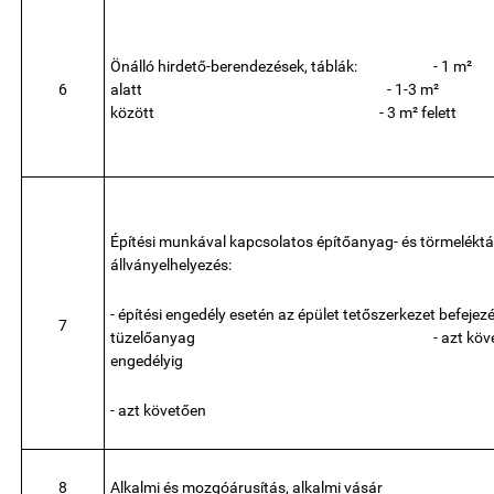
Önálló hirdető-berendezések, táblák:
- 1 m²
6
alatt
- 1-3 m²
között
- 3 m² felett
Építési munkával kapcsolatos építőanyag- és törmeléktá
állványelhelyezés:
- építési engedély esetén az épület tetőszerkezet befejezés
7
tüzelőanyag
- azt köv
engedélyig
- azt követően
8
Alkalmi és mozgóárusítás, alkalmi vásár