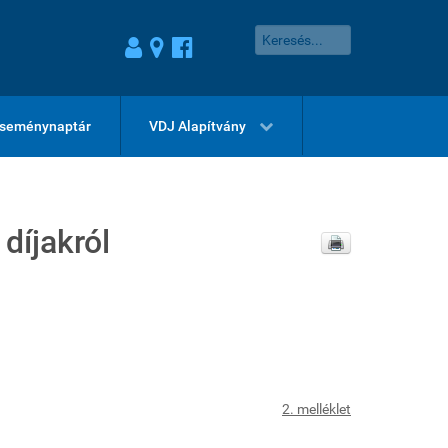
seménynaptár
VDJ Alapítvány
díjakról
2. melléklet