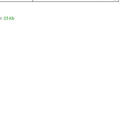
t:
25 Kb