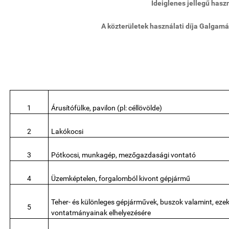
Ideiglenes jellegű hasz
A közterületek használati díja Galga
1
Árusítófülke, pavilon (pl: céllövölde)
2
Lakókocsi
3
Pótkocsi, munkagép, mezőgazdasági vontató
4
Üzemképtelen, forgalomból kivont gépjármű
Teher- és különleges gépjárművek, buszok valamint, eze
5
vontatmányainak elhelyezésére