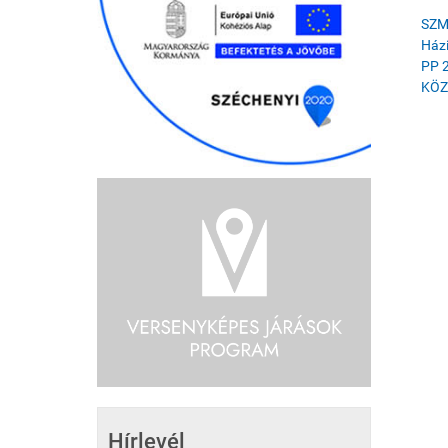
SZM
Ház
PP 
KÖZ
Hírlevél