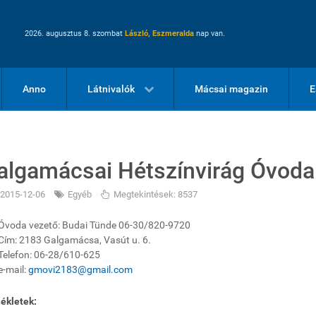
2026. augusztus 8. szombat
László, Eszmeralda
nap van.
Anno
Látnivalók
Mácsai magazin
E
algamácsai Hétszínvirág Óvoda
2015-12-06
Egyéb
Megtekintések: 8537
Óvoda vezető: Budai Tünde 06-30/820-9720
Cím: 2183 Galgamácsa, Vasút u. 6.
Telefon: 06-28/610-625
e-mail:
gmovi2183@gmail.com
ékletek: