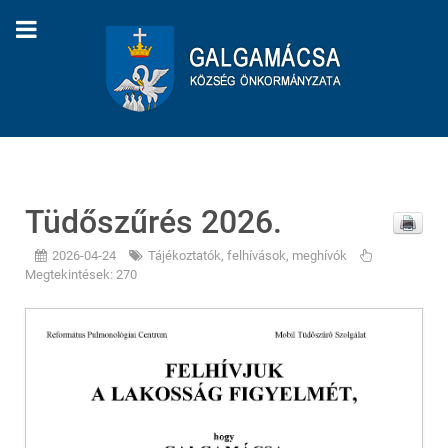
Tüdőszűrés 2026.
2026-04-24
Tájékoztatók, felhívások, meghívók
Megtekintések: 270