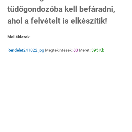
tüdőgondozóba kell befáradni,
ahol a felvételt is elkészítik!
Mellékletek:
Rendelet241022.jpg
Megtekintések:
83
Méret:
395 Kb
© 2020 Galgamácsa Község Önkormányzata