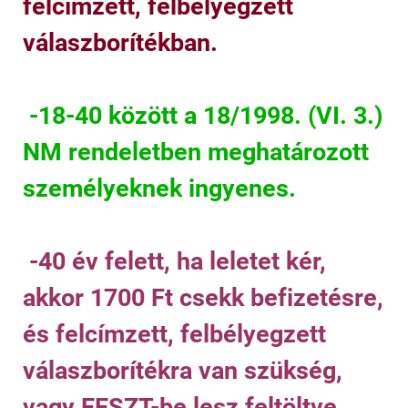
felcímzett, felbélyegzett
válaszborítékban.
-18-40 között a 18/1998. (VI. 3.)
NM rendeletben meghatározott
személyeknek ingyenes.
-40 év felett, ha leletet kér,
akkor 1700 Ft csekk befizetésre,
és felcímzett, felbélyegzett
válaszborítékra van szükség,
vagy EESZT-be lesz feltöltve.