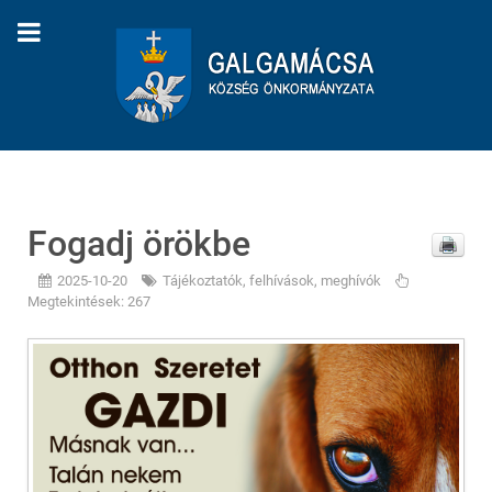
Fogadj örökbe
2025-10-20
Tájékoztatók, felhívások, meghívók
Megtekintések: 267