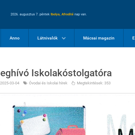
2026. augusztus 7. péntek
Ibolya, Afrodité
nap van.
Anno
Látnivalók
Mácsai magazin
E
eghívó Iskolakóstolgatóra
2025-03-04
Óvodai és Iskolai hírek
Megtekintések: 353