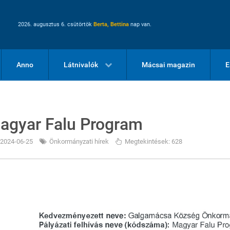
2026. augusztus 6. csütörtök
Berta, Bettina
nap van.
Anno
Látnivalók
Mácsai magazin
E
agyar Falu Program
2024-06-25
Önkormányzati hírek
Megtekintések: 628