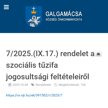
7/2025.(IX.17.) rendelet a
szociális tűzifa
jogosultsági feltételeiről
2025-10-08
Rendeletek
Megtekintések: 156
https://or.njt.hu/eli/391502/r/2025/7