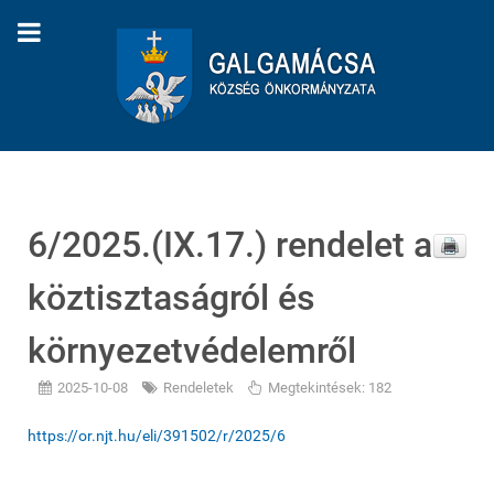
6/2025.(IX.17.) rendelet a
köztisztaságról és
környezetvédelemről
2025-10-08
Rendeletek
Megtekintések: 182
https://or.njt.hu/eli/391502/r/2025/6