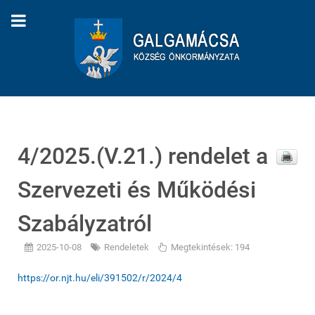
4/2025.(V.21.) rendelet a
Szervezeti és Működési
Szabályzatról
2025-10-08
Rendeletek
Megtekintések: 194
https://or.njt.hu/eli/391502/r/2024/4