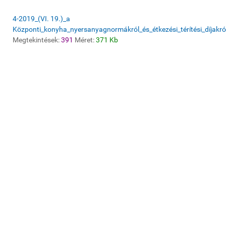
4-2019_(VI. 19.)_a
Központi_konyha_nyersanyagnormákról_és_étkezési_térítési_díjakró
Megtekintések:
391
Méret:
371 Kb