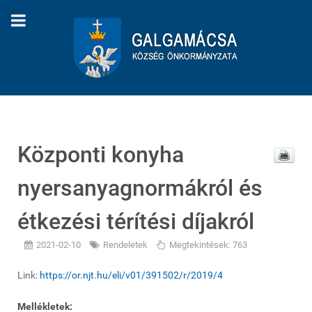
Központi konyha
nyersanyagnormákról és
étkezési térítési díjakról
2021-02-10
Rendeletek
Megtekintések: 763
Link:
https://or.njt.hu/eli/v01/391502/r/2019/4
Mellékletek: