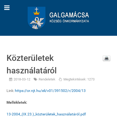
Közterületek
használatáról
2018-03-12
Rendeletek
Megtekintések: 1273
Link:
https://or.njt.hu/eli/v01/391502/r/2004/13
Mellékletek:
13-2004_(IX.23.)_közterületek_használatáról.pdf