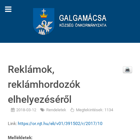
Reklámok,
reklámhordozók
elhelyezéséről
2018-03-12
Rendeletek
Megtekintések: 1134
Link:
https://or.njt.hu/eli/v01/391502/r/2017/10
Mellékletek: