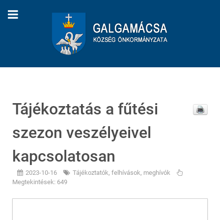
Tájékoztatás a fűtési
szezon veszélyeivel
kapcsolatosan
2023-10-16
Tájékoztatók, felhívások, meghívók
Megtekintések: 649