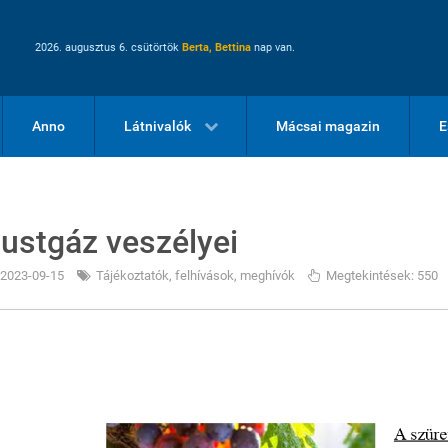
2026. augusztus 6. csütörtök
Berta, Bettina
nap van.
Anno
Látnivalók
Mácsai magazin
E
ustgáz veszélyei
2023-09-15
Tájékoztatók, felhívások, meghívók
Megtekintések: 550