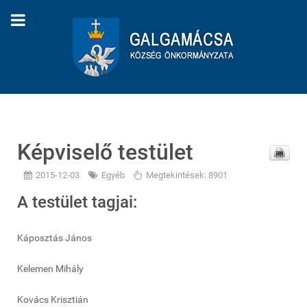
Képviselő testület
2015-12-03
Egyéb
Megtekintések: 8901
A testület tagjai:
Káposztás János
Kelemen Mihály
Kovács Krisztián