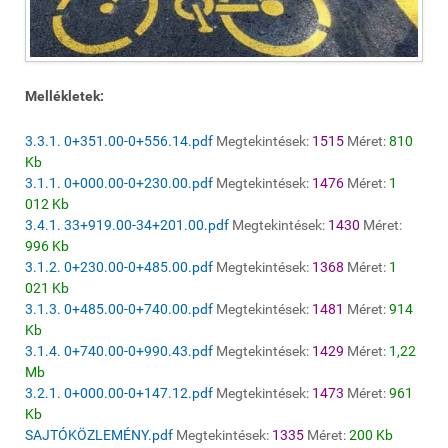
Mellékletek:
3.3.1. 0+351.00-0+556.14.pdf
Megtekintések:
1515
Méret:
810
Kb
3.1.1. 0+000.00-0+230.00.pdf
Megtekintések:
1476
Méret:
1
012 Kb
3.4.1. 33+919.00-34+201.00.pdf
Megtekintések:
1430
Méret:
996 Kb
3.1.2. 0+230.00-0+485.00.pdf
Megtekintések:
1368
Méret:
1
021 Kb
3.1.3. 0+485.00-0+740.00.pdf
Megtekintések:
1481
Méret:
914
Kb
3.1.4. 0+740.00-0+990.43.pdf
Megtekintések:
1429
Méret:
1,22
Mb
3.2.1. 0+000.00-0+147.12.pdf
Megtekintések:
1473
Méret:
961
Kb
SAJTÓKÖZLEMÉNY.pdf
Megtekintések:
1335
Méret:
200 Kb