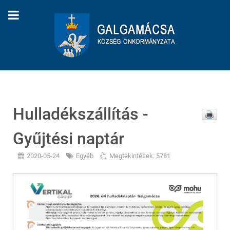
Hulladékszállítás -
Gyűjtési naptár
2020-05-24
Egyéb
Megtekintések: 5781