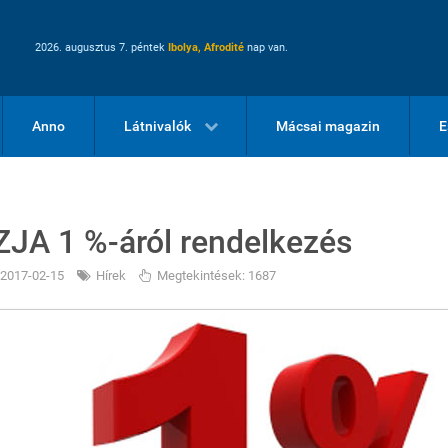
2026. augusztus 7. péntek
Ibolya, Afrodité
nap van.
Anno
Látnivalók
Mácsai magazin
E
ZJA 1 %-áról rendelkezés
2017-02-15
Hírek
Megtekintések: 1687