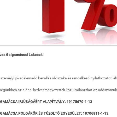
ves Galgamácsai Lakosok!
a személyi jövedelemadó bevallás időszaka és rendelkező nyilatkozatot lehe
égünkben az alábbi kedvezményezettek közül választhat az adószámuk f
GAMÁCSA IFJÚSÁGÁÉRT ALAPÍTVÁNY: 19175670-1-13
GAMÁCSA POLGÁRŐR ÉS TŰZOLTÓ EGYESÜLET: 18706811-1-13