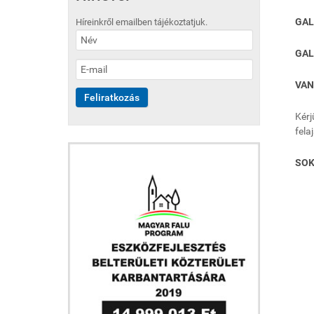
GAL
Híreinkről emailben tájékoztatjuk.
GAL
VAN
Kérj
fela
SOK