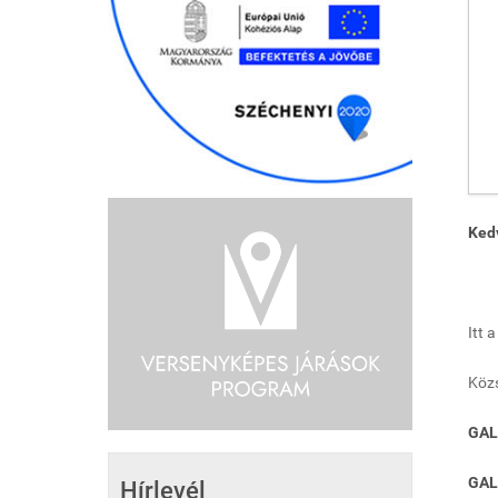
Ked
Itt 
Közs
GAL
GAL
Hírlevél