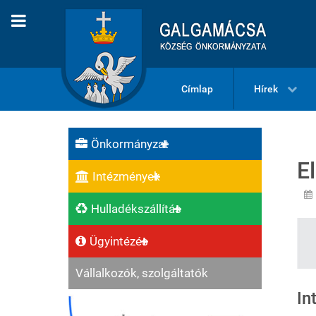
Címlap
Hírek
Önkormányzat
E
Intézmények
Hulladékszállítás
Ügyintézés
Vállalkozók, szolgáltatók
In