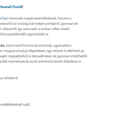
ivatali Portál
!
v.hu
) nemcsak magánszemélyeknek, hanem a
keresztül az ország bármelyik pontjáról, gyorsan és
 választók így nemcsak a sorban állás miatti
örnyezetkímélő ügyintézést is.
tás
, mind-mind fontos és örömteli, ugyanakkor
n magyarországi településen, így nálunk is elérhető az
 saját nappalinkból is kényelmesen és gyorsan intézhetők
yobb eseményei és azok adminisztrációs feladatai is
n érhető el.
mellékleteknél talál.