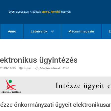
2026. augusztus 7. péntek
Ibolya, Afrodité
nap van.
Anno
Látnivalók
Mácsai magazin
E
lektronikus ügyintézés
2019-11-15
Egyéb
Megtekintések: 4143
tézze önkormányzati ügyeit elektronikusan