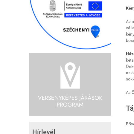
Kén
Az o
váll
kény
boss
Háza
kéts
Önko
az ö
sokk
Az Ö
Tá
Bőve
Hírlevél