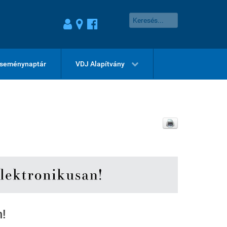
seménynaptár
VDJ Alapítvány
!