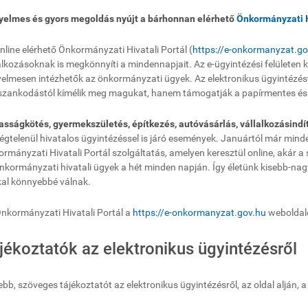
yelmes és gyors megoldás nyújt a bárhonnan elérhető
Önkormányzati H
nline elérhető Önkormányzati Hivatali Portál (
https://e-onkormanyzat.go
alkozásoknak is megkönnyíti a mindennapjait. Az e-ügyintézési felületen 
elmesen intézhetők az önkormányzati ügyek. Az elektronikus ügyintézést
zankodástól kímélik meg magukat, hanem támogatják a papírmentes és k
sságkötés, gyermekszületés, építkezés, autóvásárlás, vállalkozásindí
égtelenül hivatalos ügyintézéssel is járó események. Januártól már minde
rmányzati Hivatali Portál szolgáltatás, amelyen keresztül online, akár a
nkormányzati hivatali ügyek a hét minden napján. Így életünk kisebb-nag
al könnyebbé válnak.
nkormányzati Hivatali Portál a
https://e-onkormanyzat.gov.hu
weboldalo
jékoztatók az elektronikus ügyintézésről
bb, szöveges tájékoztatót az elektronikus ügyintézésről, az oldal alján, a 