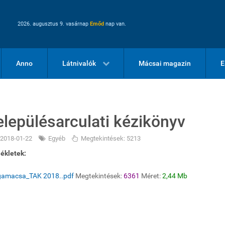
2026. augusztus 9. vasárnap
Emőd
nap van.
Anno
Látnivalók
Mácsai magazin
E
elepülésarculati kézikönyv
2018-01-22
Egyéb
Megtekintések: 5213
ékletek:
gamacsa_TAK 2018..pdf
Megtekintések:
6361
Méret:
2,44 Mb