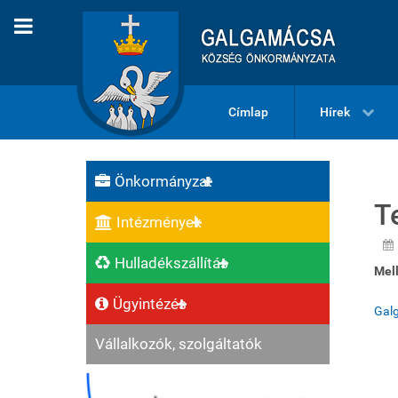
Címlap
Hírek
Önkormányzat
T
Intézmények
Hulladékszállítás
Mell
Ügyintézés
Gal
Vállalkozók, szolgáltatók