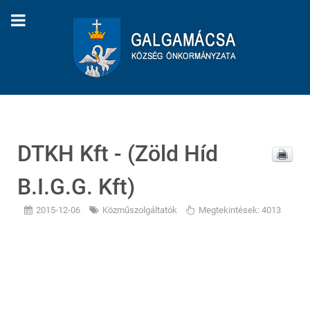
DTKH Kft - (Zöld Híd
B.I.G.G. Kft)
2015-12-06
Közműszolgáltatók
Megtekintések: 4013