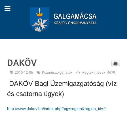
DAKÖV
2015-12-06
Közműszolgáltatók
Megtekintések: 4679
DAKÖV Bagi Üzemigazgatóság (víz
és csatorna ügyek)
http://www.dakov.hu/index.php?pg=region&region_id=2