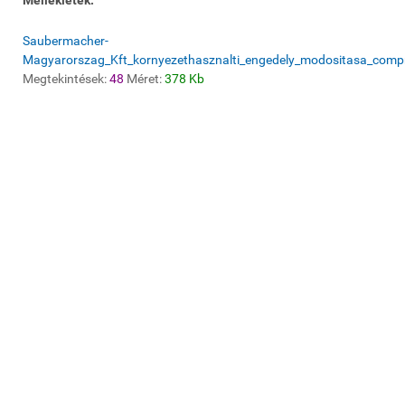
Mellékletek:
Saubermacher-
Magyarorszag_Kft_kornyezethasznalti_engedely_modositasa_comp
Megtekintések:
48
Méret:
378 Kb