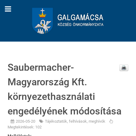
Saubermacher-
Magyarország Kft.
környezethasználati
engedélyének módosítása
2026-05-20
Tájékoztatók, felhívások, meghívók
Megtekintések: 102