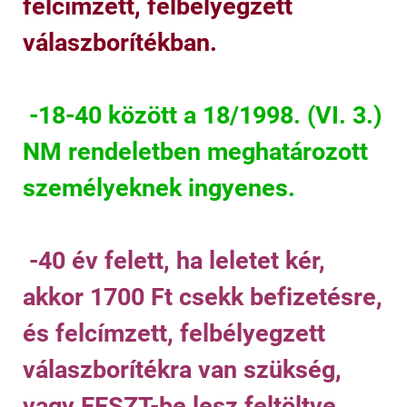
felcímzett, felbélyegzett
válaszborítékban.
-18-40 között a 18/1998. (VI. 3.)
NM rendeletben meghatározott
személyeknek ingyenes.
-40 év felett, ha leletet kér,
akkor 1700 Ft csekk befizetésre,
és felcímzett, felbélyegzett
válaszborítékra van szükség,
vagy EESZT-be lesz feltöltve.