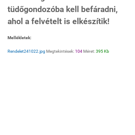
tüdőgondozóba kell befáradni,
ahol a felvételt is elkészítik!
Mellékletek:
Rendelet241022.jpg
Megtekintések:
104
Méret:
395 Kb
© 2020 Galgamácsa Község Önkormányzata