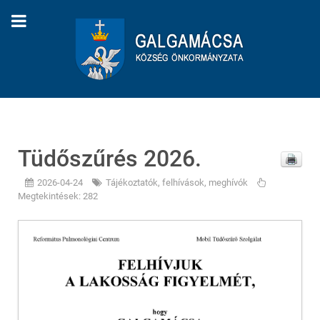
Tüdőszűrés 2026.
2026-04-24
Tájékoztatók, felhívások, meghívók
Megtekintések: 282