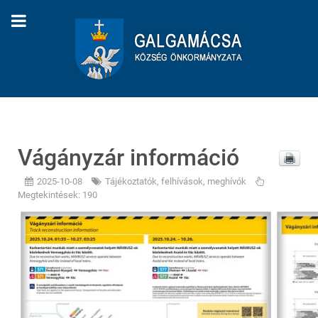
Vágányzár információ
2025-10-08
Tájékoztatók, felhívások, meghívók
Megtekintések: 190