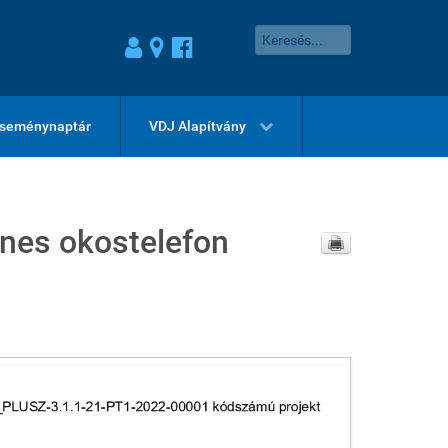
seménynaptár
VDJ Alapítvány
enes okostelefon