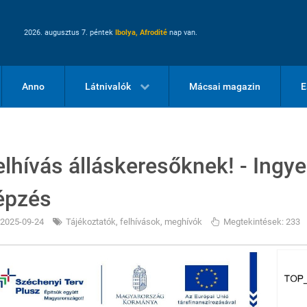
2026. augusztus 7. péntek
Ibolya, Afrodité
nap van.
Anno
Látnivalók
Mácsai magazin
E
elhívás álláskeresőknek! - Ingy
épzés
2025-09-24
Tájékoztatók, felhívások, meghívók
Megtekintések: 233