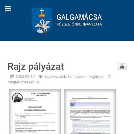
Rajz pályázat
2025-09-17
Tájékoztatók, felhívások, meghívók
Megtekintések: 191