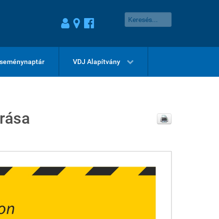
seménynaptár
VDJ Alapítvány
árása