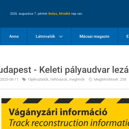
2026. augusztus 7. péntek
Ibolya, Afrodité
nap van.
Anno
Látnivalók
Mácsai magazin
E
udapest - Keleti pályaudvar lez
2025-08-11
Tájékoztatók, felhívások, meghívók
Megtekintések: 258