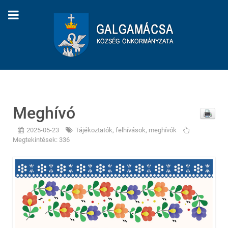
Meghívó
2025-05-23
Tájékoztatók, felhívások, meghívók
Megtekintések: 336