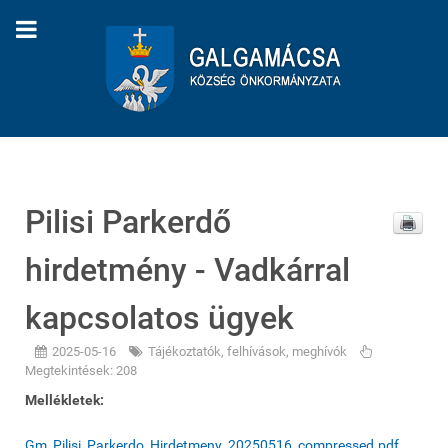
Pilisi Parkerdő
hirdetmény - Vadkárral
kapcsolatos ügyek
2025-05-16
Tájékoztatók, felhívások, meghívók
Megtekintések: 208
Mellékletek:
Gm_Pilisi_Parkerdo_Hirdetmeny_20250516_compressed.pdf