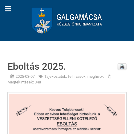
Eboltás 2025.
2025-03-07
Tájékoztatók, felhívások, meghívók
Megtekintések: 348