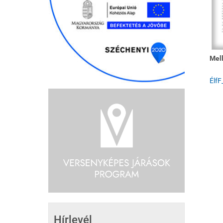
Mell
ÉlfF
Hírlevél