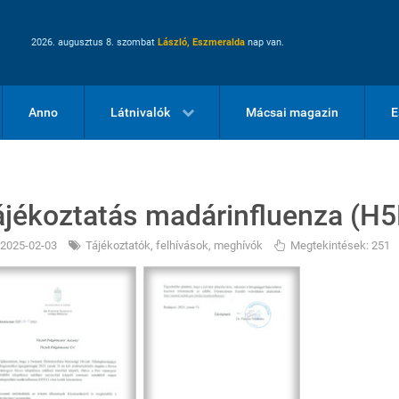
2026. augusztus 8. szombat
László, Eszmeralda
nap van.
Anno
Látnivalók
Mácsai magazin
E
ájékoztatás madárinfluenza (H5N
2025-02-03
Tájékoztatók, felhívások, meghívók
Megtekintések: 251